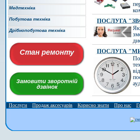
пе
Медтехніка
ко
Побутова техніка
ПОСЛУГА "ЗВ
Як
Дрібнопобутова техніка
зм
ди
ПОСЛУГА "М
Стан ремонту
По
те
ві
по
Замовити зворотній
ау
дзвінок
Послуги
Продаж аксесуарів
Корисно знати
Про нас
Г