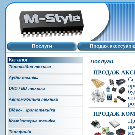
Послуги
Продаж аксесуарі
Каталог
Послуги
Телевізійна техніка
ПРОДАЖ АКСЕ
Аудіо техніка
Се
пр
DVD / BD техніка
бу
сп
Автомобільна техніка
ро
Відео- , фототехніка
ПРОДАЖ КО
Пр
Комп'ютерна техніка
пр
Телефонія
мо