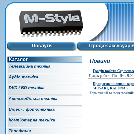
Послуги
Продаж аксесуарі
Каталог
Новини
Телевізійна техніка
Графік роботи Сервісног
Графік роботи: Пн - Пт з 9:0
Аудіо техніка
Працюємо з новими в
DVD / BD техніка
SHIVAKI, KALUNAS
Гарантійний та післягарантій
Автомобільна техніка
Відео- , фототехніка
Комп'ютерна техніка
Телефонія